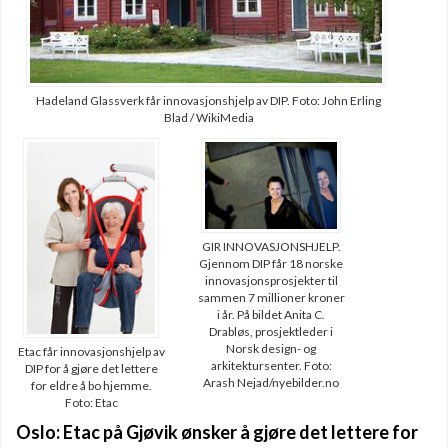
Hadeland Glassverk får innovasjonshjelp av DIP. Foto: John Erling
Blad / WikiMedia
GIR INNOVASJONSHJELP.
Gjennom DIP får 18 norske
innovasjonsprosjekter til
sammen 7 millioner kroner
i år. På bildet Anita C.
Drabløs, prosjektleder i
Norsk design- og
Etac får innovasjonshjelp av
arkitektursenter. Foto:
DIP for å gjøre det lettere
Arash Nejad/nyebilder.no
for eldre å bo hjemme.
Foto: Etac
Oslo: Etac på Gjøvik ønsker å gjøre det lettere for