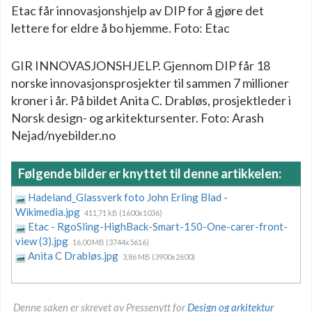
Etac får innovasjonshjelp av DIP for å gjøre det
lettere for eldre å bo hjemme. Foto: Etac
GIR INNOVASJONSHJELP. Gjennom DIP får 18
norske innovasjonsprosjekter til sammen 7 millioner
kroner i år. På bildet Anita C. Drabløs, prosjektleder i
Norsk design- og arkitektursenter. Foto: Arash
Nejad/nyebilder.no
Følgende bilder er knyttet til denne artikkelen:
Hadeland_Glassverk foto John Erling Blad -
Wikimedia.jpg
411,71 kB (1600x1036)
Etac - RgoSling-HighBack-Smart-150-One-carer-front-
view (3).jpg
16,00 MB (3744x5616)
Anita C Drabløs.jpg
3,86 MB (3900x2600)
Denne saken er skrevet av Pressenytt for
Design og arkitektur