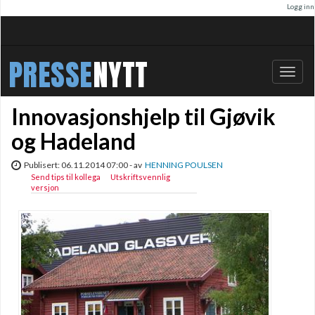
Logg inn
PRESSE
NYTT
Bytt
navig
Innovasjonshjelp til Gjøvik
og Hadeland
Publisert: 06.11.2014 07:00 - av
HENNING POULSEN
Send tips til kollega
Utskriftsvennlig
versjon