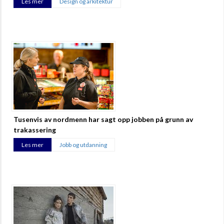
Les mer
Design og arkitektur
Tusenvis av nordmenn har sagt opp jobben på grunn av
trakassering
Les mer
Jobb og utdanning