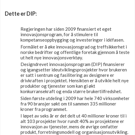
Dette er DIP:
Regjeringen har siden 2009 finansiert et eget
innovasjonsprogram, for å stimulere til
kompetanseoppbygging og investeringer i idéfasen.
Formålet er å øke innovasjonsgrad og treffsikkerhet i
norske bedrifter og offentlige foretak gjennom å teste
ut helt nye innovasjonsverktøy.
Designdrevet innovasjonsprogram (DIP) finansierer
og igangsetter ideutviklingsprosjekter hvor brukeren
er satt i sentrum og fasilitering av designere er
drivkraften i prosjektet. Hensikten er å utvikle helt nye
produkter og tjenester som kan gi økt
konkurransekraft og enda større brukertilfredshet.
Siden første utdeling i 2009 har hele 740 virksomheter
fra 90 bransjer søkt om til sammen 335 millioner
kroner fra programmet.
I løpet av seks år er det delt ut 40 millioner kroner til i
alt 103 prosjekter hvor rundt 40% av prosjektene er
innovasjon av tjenester, mens de øvrige omfatter
produkt, forretningsmodell og organisasjonsutvikling.