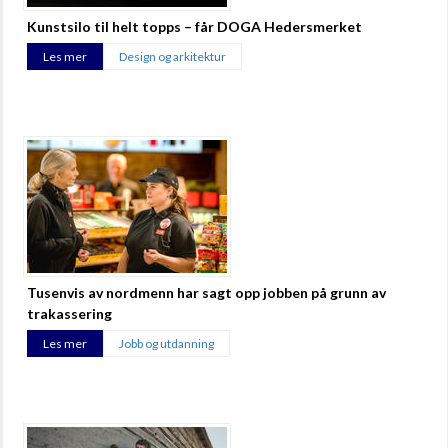
Kunstsilo til helt topps – får DOGA Hedersmerket
Les mer
Design og arkitektur
Tusenvis av nordmenn har sagt opp jobben på grunn av
trakassering
Les mer
Jobb og utdanning