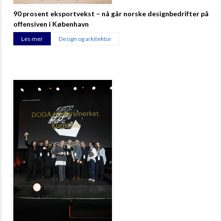
90 prosent eksportvekst – nå går norske designbedrifter på
offensiven i København
Les mer
Design og arkitektur