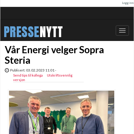
Logg inn
PRESSE
NYTT
Bytt
navig
Vår Energi velger Sopra
Steria
Publisert: 03.02.2023 11:01 -
Send tips til kollega
Utskriftsvennlig
versjon