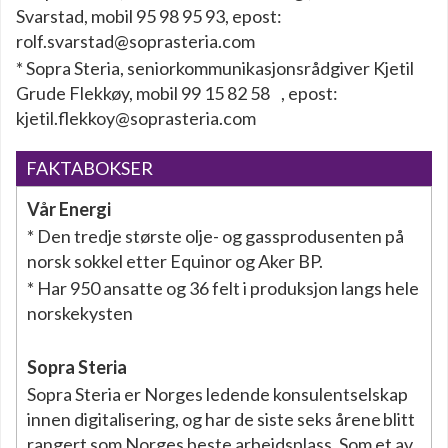
Svarstad, mobil 95 98 95 93, epost:
rolf.svarstad@soprasteria.com
* Sopra Steria, seniorkommunikasjonsrådgiver Kjetil
Grude Flekkøy, mobil 99 15 82 58 , epost:
kjetil.flekkoy@soprasteria.com
FAKTABOKSER
Vår Energi
* Den tredje største olje- og gassprodusenten på
norsk sokkel etter Equinor og Aker BP.
* Har 950 ansatte og 36 felt i produksjon langs hele
norskekysten
Sopra Steria
Sopra Steria er Norges ledende konsulentselskap
innen digitalisering, og har de siste seks årene blitt
rangert som Norges beste arbeidsplass. Som et av