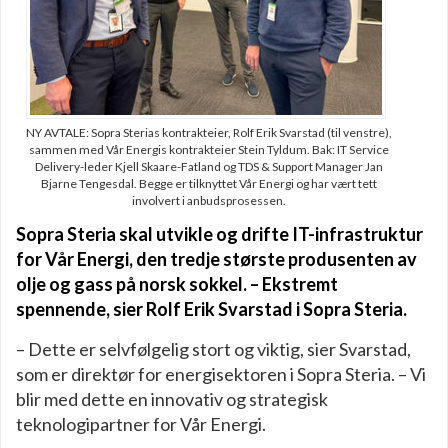
NY AVTALE: Sopra Sterias kontrakteier, Rolf Erik Svarstad (til venstre),
sammen med Vår Energis kontrakteier Stein Tyldum. Bak: IT Service
Delivery-leder Kjell Skaare-Fatland og TDS & Support Manager Jan
Bjarne Tengesdal. Begge er tilknyttet Vår Energi og har vært tett
involvert i anbudsprosessen.
Sopra Steria skal utvikle og drifte IT-infrastruktur
for Vår Energi, den tredje største produsenten av
olje og gass på norsk sokkel. – Ekstremt
spennende, sier Rolf Erik Svarstad i Sopra Steria.
– Dette er selvfølgelig stort og viktig, sier Svarstad,
som er direktør for energisektoren i Sopra Steria. – Vi
blir med dette en innovativ og strategisk
teknologipartner for Vår Energi.