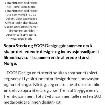
administrerende direktør
Kjell Rusti i Sopra Steria,
administrerende direktør
Ulla Sommerfelt i EGGS
Design, Chief Experience
Officer Paal Holter i EGGS
Design og Anette Urhamar,
direktør for området
Xperience i Sopra Steria.
Foto: Sopra Steria
Sopra Steria og EGGS Design går sammen om å
skape det ledende design- og innovasjonsmiljøet i
Skandinavia. Til sammen er de allerede størst i
Norge.
– EGGS Design er et sterkt selskap som har etablert
seg som et fyrtårn innenfor designdrevet innovasjon
og forretningsutvikling. Jeg er stolt av at de snart blir
en del av Sopra Steria, og vi ser frem til å bygge en ny
fremtid sammen. Totalt vil vi sammen telle nesten 300
medarbeidere innen design- og