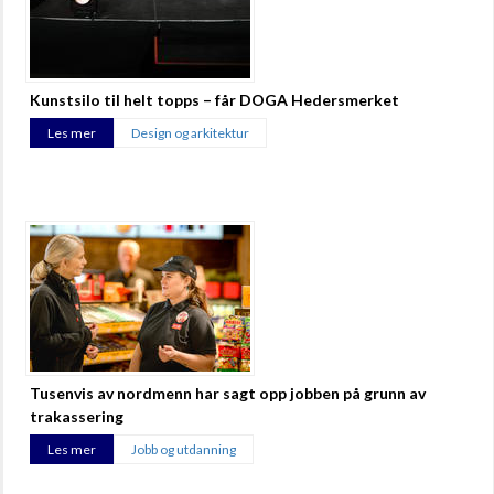
Kunstsilo til helt topps – får DOGA Hedersmerket
Les mer
Design og arkitektur
Tusenvis av nordmenn har sagt opp jobben på grunn av
trakassering
Les mer
Jobb og utdanning