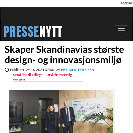
Logg inn
PRESSE
NYTT
Bytt
navig
Skaper Skandinavias største
design- og innovasjonsmiljø
Publisert: 29.10.2021 07:00 - av
HENNING POULSEN
Send tips til kollega
Utskriftsvennlig
versjon