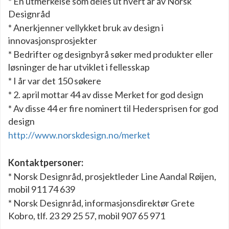
* En utmerkelse som deles ut hvert år av Norsk
Designråd
* Anerkjenner vellykket bruk av design i
innovasjonsprosjekter
* Bedrifter og designbyrå søker med produkter eller
løsninger de har utviklet i fellesskap
* I år var det 150 søkere
* 2. april mottar 44 av disse Merket for god design
* Av disse 44 er fire nominert til Hedersprisen for god
design
http://www.norskdesign.no/merket
Kontaktpersoner:
* Norsk Designråd, prosjektleder Line Aandal Røijen,
mobil 911 74 639
* Norsk Designråd, informasjonsdirektør Grete
Kobro, tlf. 23 29 25 57, mobil 907 65 971