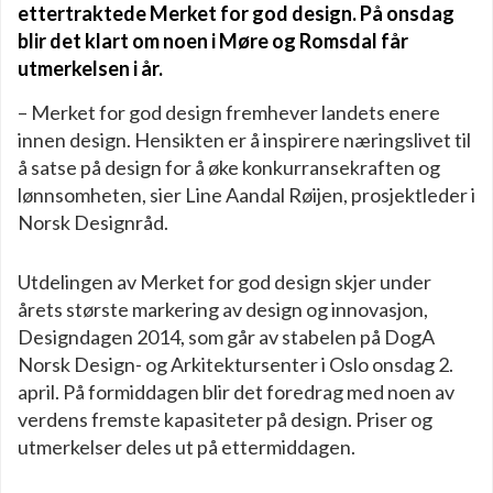
ettertraktede Merket for god design. På onsdag
blir det klart om noen i Møre og Romsdal får
utmerkelsen i år.
– Merket for god design fremhever landets enere
innen design. Hensikten er å inspirere næringslivet til
å satse på design for å øke konkurransekraften og
lønnsomheten, sier Line Aandal Røijen, prosjektleder i
Norsk Designråd.
Utdelingen av Merket for god design skjer under
årets største markering av design og innovasjon,
Designdagen 2014, som går av stabelen på DogA
Norsk Design- og Arkitektursenter i Oslo onsdag 2.
april. På formiddagen blir det foredrag med noen av
verdens fremste kapasiteter på design. Priser og
utmerkelser deles ut på ettermiddagen.