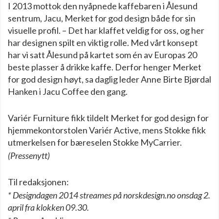
I 2013 mottok den nyåpnede kaffebaren i Ålesund
sentrum, Jacu, Merket for god design både for sin
visuelle profil. – Det har klaffet veldig for oss, og her
har designen spilt en viktig rolle. Med vårt konsept
har vi satt Ålesund på kartet som én av Europas 20
beste plasser å drikke kaffe. Derfor henger Merket
for god design høyt, sa daglig leder Anne Birte Bjørdal
Hanken i Jacu Coffee den gang.
Variér Furniture fikk tildelt Merket for god design for
hjemmekontorstolen Variér Active, mens Stokke fikk
utmerkelsen for bæreselen Stokke MyCarrier.
(Pressenytt)
Til redaksjonen:
* Designdagen 2014 streames på norskdesign.no onsdag 2.
april fra klokken 09.30.