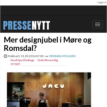
Logg inn
PRESSE
NYTT
Bytt
navig
Mer designjubel i Møre og
Romsdal?
Publisert: 31.03.2014 07:00 - av
HENNING POULSEN
Send tips til kollega
Utskriftsvennlig
versjon