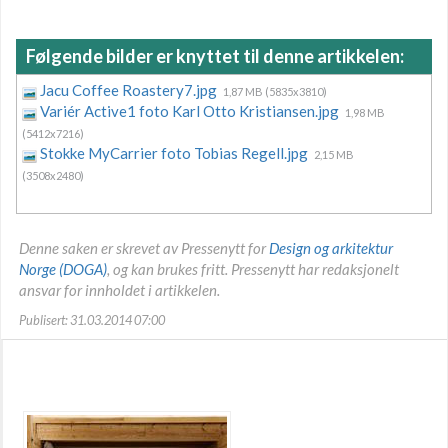
Følgende bilder er knyttet til denne artikkelen:
Jacu Coffee Roastery7.jpg
1,87 MB (5835x3810)
Variér Active1 foto Karl Otto Kristiansen.jpg
1,98 MB
(5412x7216)
Stokke MyCarrier foto Tobias Regell.jpg
2,15 MB
(3508x2480)
Denne saken er skrevet av Pressenytt for
Design og arkitektur
Norge (DOGA)
, og kan brukes fritt. Pressenytt har redaksjonelt
ansvar for innholdet i artikkelen.
Publisert: 31.03.2014 07:00